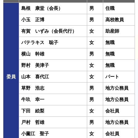
島根 康堂（会長）
男
住職
小玉 正博
男
高校教員
有賀 いずみ（会長代行）
女
助産師
パテラキス 聡子
女
無職
横山 幹雄
男
無職
野村 美津子
女
無職
委員
山本 喜代江
女
パート
草野 浩志
男
地方公務員
牛玖 幸一
男
地方公務員
下田 絵梨
女
会社員
戸村 哲雄
男
地方公務員
小薗江 聖子
女
会社員