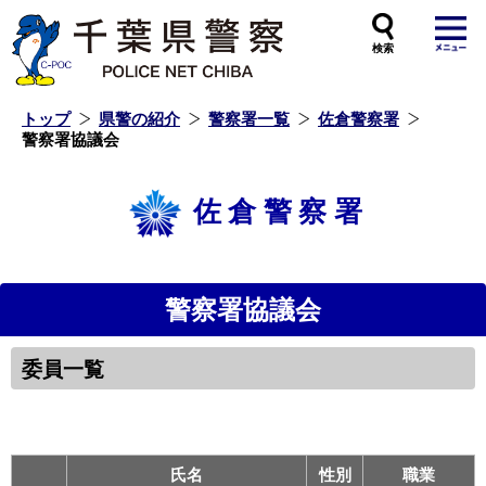
本
文
へ
ス
キ
ッ
プ
し
ま
す
トップ
県警の紹介
警察署一覧
佐倉警察署
警察署協議会
佐倉警察署
警察署協議会
委員一覧
氏名
性別
職業