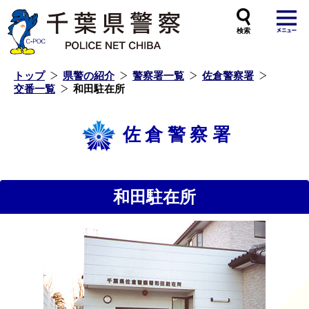
本
文
へ
ス
キ
ッ
プ
し
ま
す
トップ
県警の紹介
警察署一覧
佐倉警察署
交番一覧
和田駐在所
佐倉警察署
和田駐在所