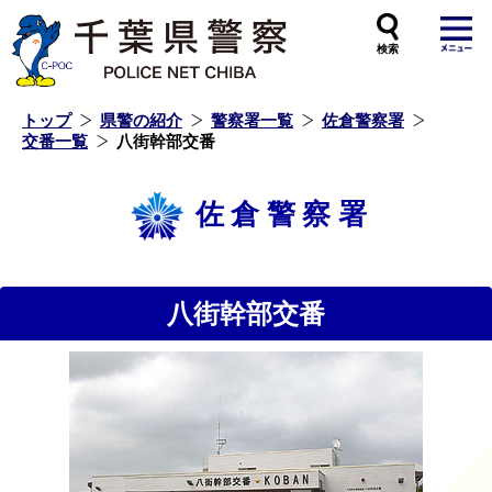
本
文
へ
ス
キ
ッ
プ
し
ま
す
トップ
県警の紹介
警察署一覧
佐倉警察署
交番一覧
八街幹部交番
佐倉警察署
八街幹部交番