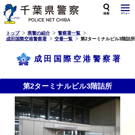
本
文
へ
ス
キ
ッ
プ
し
ま
す
トップ
県警の紹介
警察署一覧
成田国際空港警察署
交番一覧
第2ターミナルビル3階詰所
成田国際空港警察署
第2ターミナルビル3階詰所