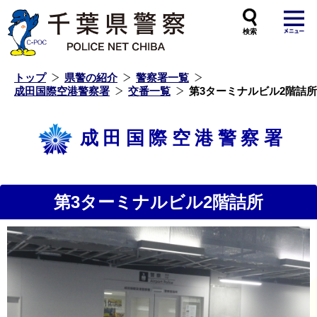
本
文
へ
ス
キ
ッ
プ
し
ま
す
トップ
県警の紹介
警察署一覧
成田国際空港警察署
交番一覧
第3ターミナルビル2階詰所
成田国際空港警察署
第3ターミナルビル2階詰所