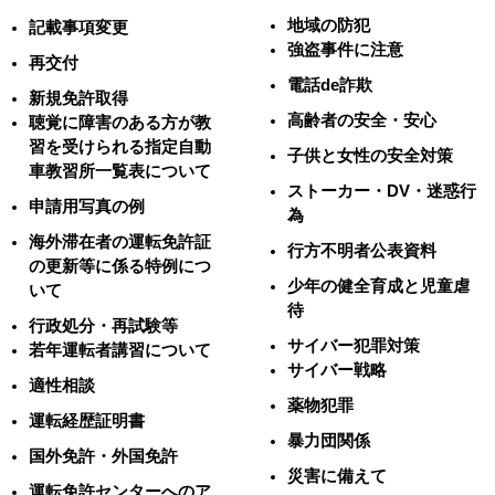
地域の防犯
記載事項変更
強盗事件に注意
再交付
電話de詐欺
新規免許取得
高齢者の安全・安心
聴覚に障害のある方が教
習を受けられる指定自動
子供と女性の安全対策
車教習所一覧表について
ストーカー・DV・迷惑行
申請用写真の例
為
海外滞在者の運転免許証
行方不明者公表資料
の更新等に係る特例につ
少年の健全育成と児童虐
いて
待
行政処分・再試験等
サイバー犯罪対策
若年運転者講習について
サイバー戦略
適性相談
薬物犯罪
運転経歴証明書
暴力団関係
国外免許・外国免許
災害に備えて
運転免許センターへのア