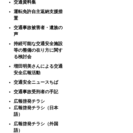
交通資料集
運転免許自主返納支援措
置
交通事故被害者・遺族の
声
持続可能な交通安全施設
等の整備の在り方に関す
る検討会
増田明美さんによる交通
安全広報活動
交通安全ニュースちば
交通事故受刑者の手記
広報啓発チラシ
広報啓発チラシ（日本
語）
広報啓発チラシ（外国
語）