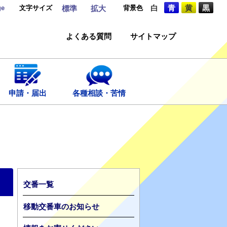
ge
文字サイズ
背景色
白
青
黄
黒
標準
拡大
よくある質問
サイトマップ
申請・届出
各種相談・苦情
交番一覧
移動交番車のお知らせ