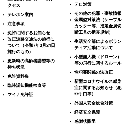
テロ対策
クセス
その他の犯罪・事故情報
テレホン案内
金属盗対策法（ケーブル
注意事項
カッター等、指定金属切
断工具の携帯規制）
免許に関するお知らせ
改正道路交通法の施行に
生活安全部によるボラン
ついて（令和7年3月24日
ティア活動について
施行のもの）
小型無人機（ドローン）
更新時の高齢者講習等の
等の飛行に関するルール
待ち状況
性犯罪関係の法改正
免許資料集
新型コロナウイルス感染
臨時認知機能検査等
症に関するお知らせ（犯
罪手口等）
マイナ免許証
外国人安全総合対策
経済安全保障
感謝状贈呈