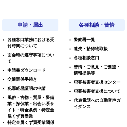
申請・届出
各種相談・苦情
各種窓口業務における受
警察署一覧
付時間について
遺失・拾得物取扱
面会時の遵守事項につい
各種相談窓口
て
苦情・ご意見・ご要望・
申請書ダウンロード
情報提供等
交通関係手続き
犯罪被害者支援センター
犯罪経歴証明の申請
犯罪被害者支援について
風俗・古物・質屋・警備
代表電話への自動音声ガ
業・探偵業・出会い系サ
イダンス
イト・特金条例・特定金
属くず買受業
特定金属くず買受業関係