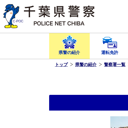
本
文
へ
ス
キ
ッ
プ
し
ま
す
県警の紹介
運転免許
トップ
県警の紹介
警察署一覧