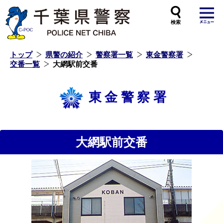
本
文
へ
ス
キ
ッ
プ
し
ま
す
トップ
県警の紹介
警察署一覧
東金警察署
交番一覧
大網駅前交番
東金警察署
大網駅前交番