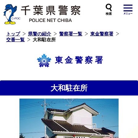
本
文
へ
ス
キ
ッ
プ
し
ま
す
トップ
県警の紹介
警察署一覧
東金警察署
交番一覧
大和駐在所
東金警察署
大和駐在所