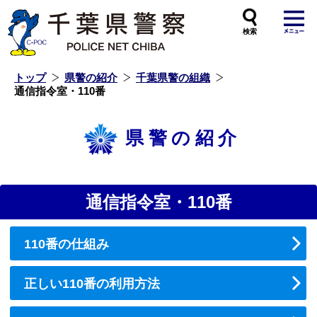
本
文
へ
ス
キ
ッ
プ
し
ま
す
トップ
県警の紹介
千葉県警の組織
通信指令室・110番
県警の紹介
通信指令室・110番
110番の仕組み
正しい110番の利用方法