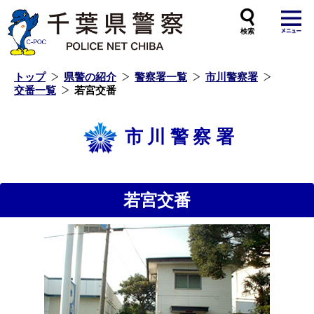
本
文
へ
ス
キ
ッ
プ
し
ま
す
トップ
県警の紹介
警察署一覧
市川警察署
交番一覧
若宮交番
市川警察署
若宮交番