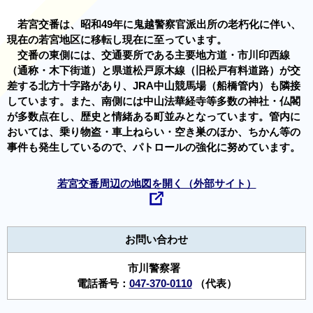
若宮交番は、昭和49年に鬼越警察官派出所の老朽化に伴い、
現在の若宮地区に移転し現在に至っています。
交番の東側には、交通要所である主要地方道・市川印西線
（通称・木下街道）と県道松戸原木線（旧松戸有料道路）が交
差する北方十字路があり、JRA中山競馬場（船橋管内）も隣接
しています。また、南側には中山法華経寺等多数の神社・仏閣
が多数点在し、歴史と情緒ある町並みとなっています。管内に
おいては、乗り物盗・車上ねらい・空き巣のほか、ちかん等の
事件も発生しているので、パトロールの強化に努めています。
若宮交番周辺の地図を開く（外部サイト）
お問い合わせ
市川警察署
電話番号：
047-370-0110
（代表）