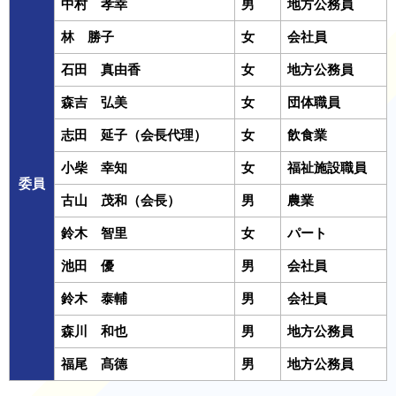
中村 孝幸
男
地方公務員
林 勝子
女
会社員
石田 真由香
女
地方公務員
森吉 弘美
女
団体職員
志田 延子（会長代理）
女
飲食業
小柴 幸知
女
福祉施設職員
委員
古山 茂和（会長）
男
農業
鈴木 智里
女
パート
池田 優
男
会社員
鈴木 泰輔
男
会社員
森川 和也
男
地方公務員
福尾 髙德
男
地方公務員