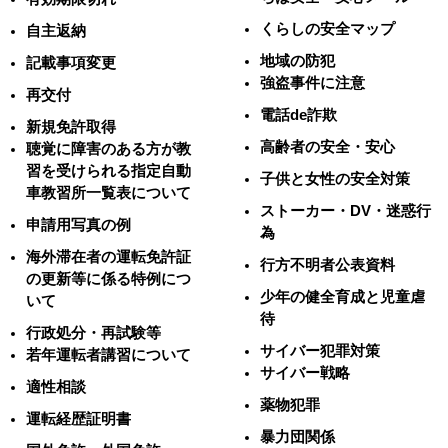
くらしの安全マップ
自主返納
地域の防犯
記載事項変更
強盗事件に注意
再交付
電話de詐欺
新規免許取得
高齢者の安全・安心
聴覚に障害のある方が教
習を受けられる指定自動
子供と女性の安全対策
車教習所一覧表について
ストーカー・DV・迷惑行
申請用写真の例
為
海外滞在者の運転免許証
行方不明者公表資料
の更新等に係る特例につ
少年の健全育成と児童虐
いて
待
行政処分・再試験等
サイバー犯罪対策
若年運転者講習について
サイバー戦略
適性相談
薬物犯罪
運転経歴証明書
暴力団関係