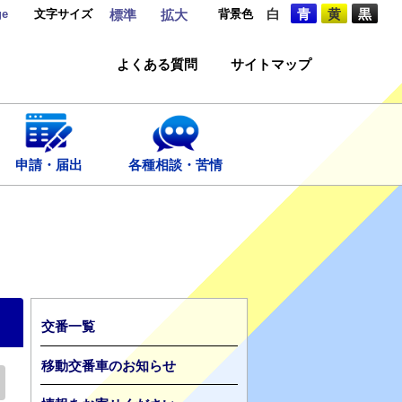
ge
文字サイズ
背景色
白
青
黄
黒
標準
拡大
よくある質問
サイトマップ
申請・届出
各種相談・苦情
交番一覧
移動交番車のお知らせ