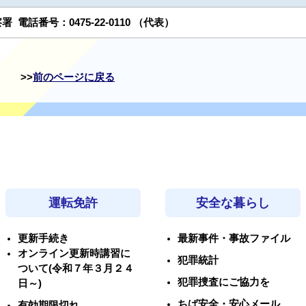
察署
電話番号：
0475-22-0110
（代表）
前のページに戻る
運転免許
安全な暮らし
更新手続き
最新事件・事故ファイル
オンライン更新時講習に
犯罪統計
ついて(令和７年３月２４
犯罪捜査にご協力を
日～)
ちば安全・安心メール
有効期限切れ