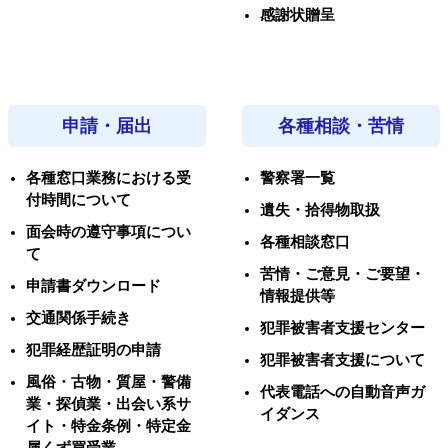
感謝状贈呈
申請・届出
各種相談・苦情
各種窓口業務における受
警察署一覧
付時間について
遺失・拾得物取扱
面会時の遵守事項につい
各種相談窓口
て
苦情・ご意見・ご要望・
申請書ダウンロード
情報提供等
交通関係手続き
犯罪被害者支援センター
犯罪経歴証明の申請
犯罪被害者支援について
風俗・古物・質屋・警備
代表電話への自動音声ガ
業・探偵業・出会い系サ
イダンス
イト・特金条例・特定金
属くず買受業