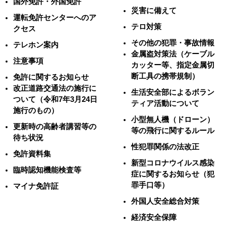
国外免許・外国免許
災害に備えて
運転免許センターへのア
テロ対策
クセス
その他の犯罪・事故情報
テレホン案内
金属盗対策法（ケーブル
注意事項
カッター等、指定金属切
断工具の携帯規制）
免許に関するお知らせ
改正道路交通法の施行に
生活安全部によるボラン
ついて（令和7年3月24日
ティア活動について
施行のもの）
小型無人機（ドローン）
更新時の高齢者講習等の
等の飛行に関するルール
待ち状況
性犯罪関係の法改正
免許資料集
新型コロナウイルス感染
臨時認知機能検査等
症に関するお知らせ（犯
罪手口等）
マイナ免許証
外国人安全総合対策
経済安全保障