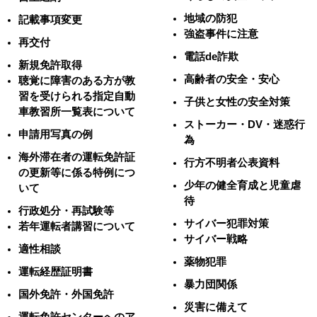
地域の防犯
記載事項変更
強盗事件に注意
再交付
電話de詐欺
新規免許取得
高齢者の安全・安心
聴覚に障害のある方が教
習を受けられる指定自動
子供と女性の安全対策
車教習所一覧表について
ストーカー・DV・迷惑行
申請用写真の例
為
海外滞在者の運転免許証
行方不明者公表資料
の更新等に係る特例につ
少年の健全育成と児童虐
いて
待
行政処分・再試験等
サイバー犯罪対策
若年運転者講習について
サイバー戦略
適性相談
薬物犯罪
運転経歴証明書
暴力団関係
国外免許・外国免許
災害に備えて
運転免許センターへのア