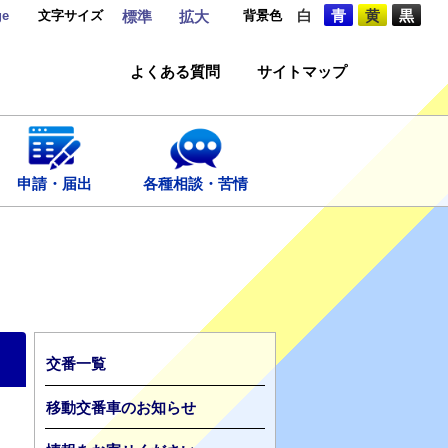
ge
文字サイズ
背景色
白
青
黄
黒
標準
拡大
よくある質問
サイトマップ
申請・届出
各種相談・苦情
交番一覧
移動交番車のお知らせ