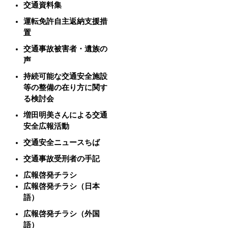
交通資料集
運転免許自主返納支援措
置
交通事故被害者・遺族の
声
持続可能な交通安全施設
等の整備の在り方に関す
る検討会
増田明美さんによる交通
安全広報活動
交通安全ニュースちば
交通事故受刑者の手記
広報啓発チラシ
広報啓発チラシ（日本
語）
広報啓発チラシ（外国
語）