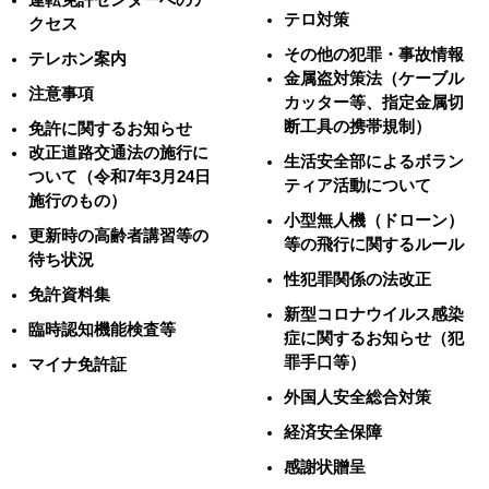
テロ対策
クセス
その他の犯罪・事故情報
テレホン案内
金属盗対策法（ケーブル
注意事項
カッター等、指定金属切
断工具の携帯規制）
免許に関するお知らせ
改正道路交通法の施行に
生活安全部によるボラン
ついて（令和7年3月24日
ティア活動について
施行のもの）
小型無人機（ドローン）
更新時の高齢者講習等の
等の飛行に関するルール
待ち状況
性犯罪関係の法改正
免許資料集
新型コロナウイルス感染
臨時認知機能検査等
症に関するお知らせ（犯
罪手口等）
マイナ免許証
外国人安全総合対策
経済安全保障
感謝状贈呈