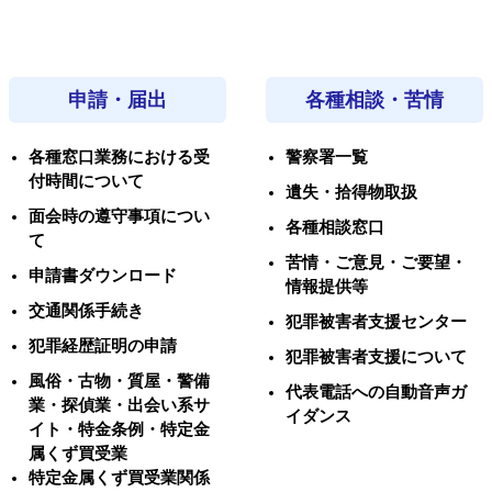
申請・届出
各種相談・苦情
各種窓口業務における受
警察署一覧
付時間について
遺失・拾得物取扱
面会時の遵守事項につい
各種相談窓口
て
苦情・ご意見・ご要望・
申請書ダウンロード
情報提供等
交通関係手続き
犯罪被害者支援センター
犯罪経歴証明の申請
犯罪被害者支援について
風俗・古物・質屋・警備
代表電話への自動音声ガ
業・探偵業・出会い系サ
イダンス
イト・特金条例・特定金
属くず買受業
特定金属くず買受業関係