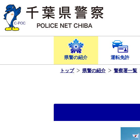
本
文
へ
ス
キ
ッ
プ
し
ま
す
県警の紹介
運転免許
トップ
県警の紹介
警察署一覧