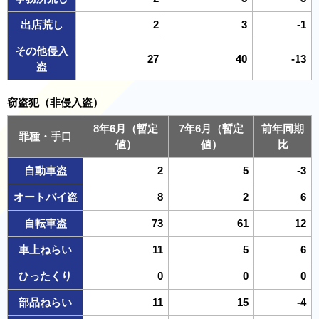
出店荒し
2
3
-1
その他侵入
27
40
-13
盗
窃盗犯（非侵入盗）
8年6月（暫定
7年6月（暫定
前年同期
罪種・手口
値）
値）
比
自動車盗
2
5
-3
オートバイ盗
8
2
6
自転車盗
73
61
12
車上ねらい
11
5
6
ひったくり
0
0
0
部品ねらい
11
15
-4