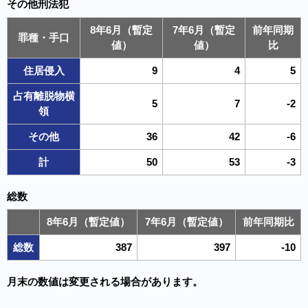
その他刑法犯
8年6月（暫定
7年6月（暫定
前年同期
罪種・手口
値）
値）
比
住居侵入
9
4
5
占有離脱物横
5
7
-2
領
その他
36
42
-6
計
50
53
-3
総数
8年6月（暫定値）
7年6月（暫定値）
前年同期比
総数
387
397
-10
月末の数値は変更される場合があります。