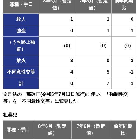
8年6月（暫定
7年6月（暫定
前年同期
罪種・手口
値）
値）
比
殺人
1
1
0
強盗
0
1
-1
（うち路上強
（0）
（0）
（0）
盗）
放火
3
0
3
不同意性交等
4
5
-1
計
8
7
1
※刑法の一部改正(令和5年7月13日施行)に伴い、「強制性交
等」を「不同意性交等」に変更した。
粗暴犯
8年6月（暫定
7年6月（暫定
前年同期
罪種・手口
値）
値）
比