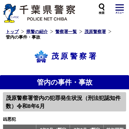
本
文
へ
ス
キ
ッ
プ
し
ま
す
トップ
県警の紹介
警察署一覧
茂原警察署
管内の事件・事故
茂原警察署
管内の事件・事故
茂原警察署管内の犯罪発生状況（刑法犯認知件
数）令和8年6月
凶悪犯