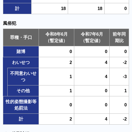
計
18
18
0
風俗犯
令和8年6月
令和7年6月
前年同
罪種・手口
（暫定値）
（暫定値）
期比
賭博
0
0
0
わいせつ
2
4
-2
不同意わいせ
1
4
-3
つ
その他
1
0
1
性的姿態撮影等
0
0
0
処罰法
計
2
4
-2