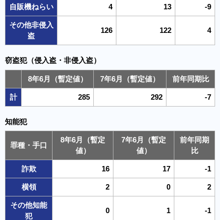
自販機ねらい
4
13
-9
その他非侵入
126
122
4
盗
窃盗犯（侵入盗・非侵入盗）
8年6月（暫定値）
7年6月（暫定値）
前年同期比
計
285
292
-7
知能犯
8年6月（暫定
7年6月（暫定
前年同期
罪種・手口
値）
値）
比
詐欺
16
17
-1
横領
2
0
2
その他知能
0
1
-1
犯