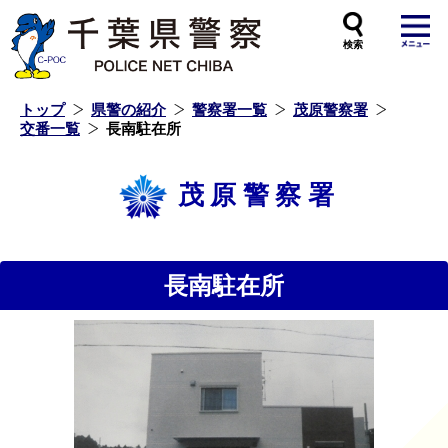
本
文
へ
ス
キ
ッ
プ
し
ま
す
トップ
県警の紹介
警察署一覧
茂原警察署
交番一覧
長南駐在所
茂原警察署
長南駐在所