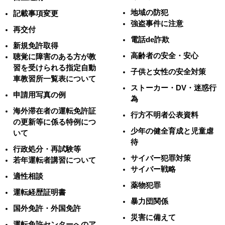
地域の防犯
記載事項変更
強盗事件に注意
再交付
電話de詐欺
新規免許取得
高齢者の安全・安心
聴覚に障害のある方が教
習を受けられる指定自動
子供と女性の安全対策
車教習所一覧表について
ストーカー・DV・迷惑行
申請用写真の例
為
海外滞在者の運転免許証
行方不明者公表資料
の更新等に係る特例につ
少年の健全育成と児童虐
いて
待
行政処分・再試験等
サイバー犯罪対策
若年運転者講習について
サイバー戦略
適性相談
薬物犯罪
運転経歴証明書
暴力団関係
国外免許・外国免許
災害に備えて
運転免許センターへのア