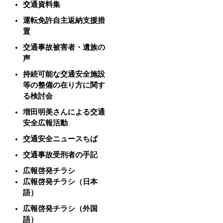
交通資料集
運転免許自主返納支援措
置
交通事故被害者・遺族の
声
持続可能な交通安全施設
等の整備の在り方に関す
る検討会
増田明美さんによる交通
安全広報活動
交通安全ニュースちば
交通事故受刑者の手記
広報啓発チラシ
広報啓発チラシ（日本
語）
広報啓発チラシ（外国
語）