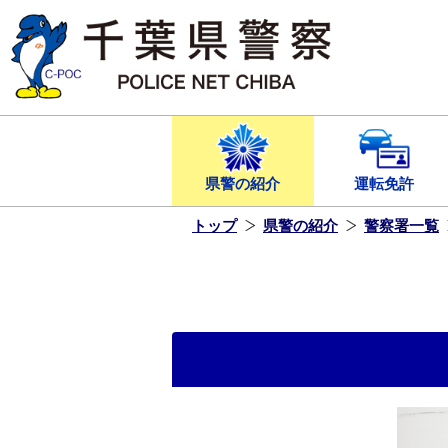
本
文
へ
ス
キ
ッ
プ
し
ま
す
県警の紹介
運転免許
トップ
県警の紹介
警察署一覧