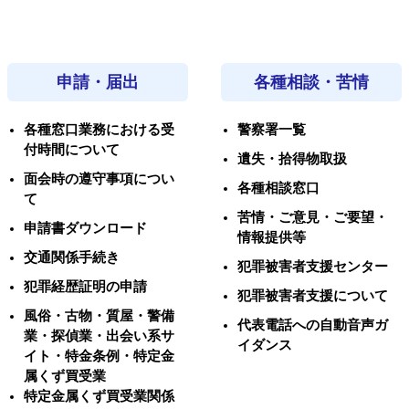
申請・届出
各種相談・苦情
各種窓口業務における受
警察署一覧
付時間について
遺失・拾得物取扱
面会時の遵守事項につい
各種相談窓口
て
苦情・ご意見・ご要望・
申請書ダウンロード
情報提供等
交通関係手続き
犯罪被害者支援センター
犯罪経歴証明の申請
犯罪被害者支援について
風俗・古物・質屋・警備
代表電話への自動音声ガ
業・探偵業・出会い系サ
イダンス
イト・特金条例・特定金
属くず買受業
特定金属くず買受業関係