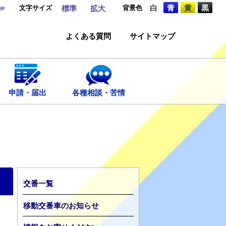
ge
文字サイズ
背景色
白
青
黄
黒
標準
拡大
よくある質問
サイトマップ
申請・届出
各種相談・苦情
交番一覧
移動交番車のお知らせ