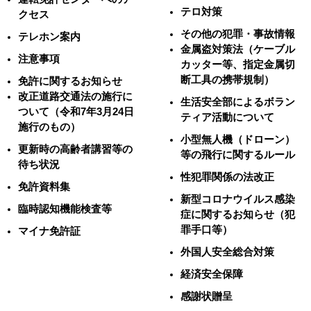
テロ対策
クセス
その他の犯罪・事故情報
テレホン案内
金属盗対策法（ケーブル
注意事項
カッター等、指定金属切
断工具の携帯規制）
免許に関するお知らせ
改正道路交通法の施行に
生活安全部によるボラン
ついて（令和7年3月24日
ティア活動について
施行のもの）
小型無人機（ドローン）
更新時の高齢者講習等の
等の飛行に関するルール
待ち状況
性犯罪関係の法改正
免許資料集
新型コロナウイルス感染
臨時認知機能検査等
症に関するお知らせ（犯
罪手口等）
マイナ免許証
外国人安全総合対策
経済安全保障
感謝状贈呈