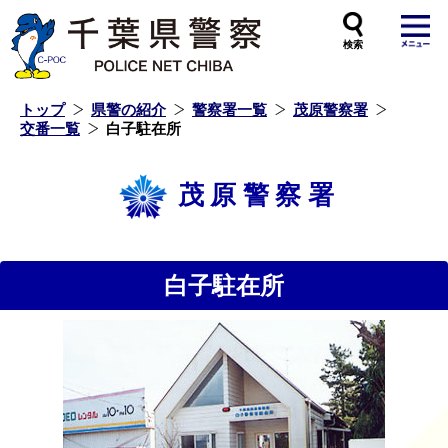
本
文
へ
ス
キ
ッ
プ
し
ま
す
トップ
県警の紹介
警察署一覧
茂原警察署
交番一覧
白子駐在所
茂原警察署
白子駐在所