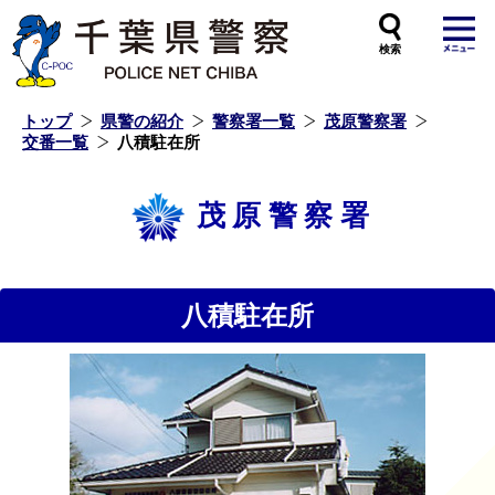
本
文
へ
ス
キ
ッ
プ
し
ま
す
トップ
県警の紹介
警察署一覧
茂原警察署
交番一覧
八積駐在所
茂原警察署
八積駐在所