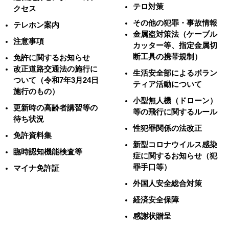
テロ対策
クセス
その他の犯罪・事故情報
テレホン案内
金属盗対策法（ケーブル
注意事項
カッター等、指定金属切
断工具の携帯規制）
免許に関するお知らせ
改正道路交通法の施行に
生活安全部によるボラン
ついて（令和7年3月24日
ティア活動について
施行のもの）
小型無人機（ドローン）
更新時の高齢者講習等の
等の飛行に関するルール
待ち状況
性犯罪関係の法改正
免許資料集
新型コロナウイルス感染
臨時認知機能検査等
症に関するお知らせ（犯
罪手口等）
マイナ免許証
外国人安全総合対策
経済安全保障
感謝状贈呈