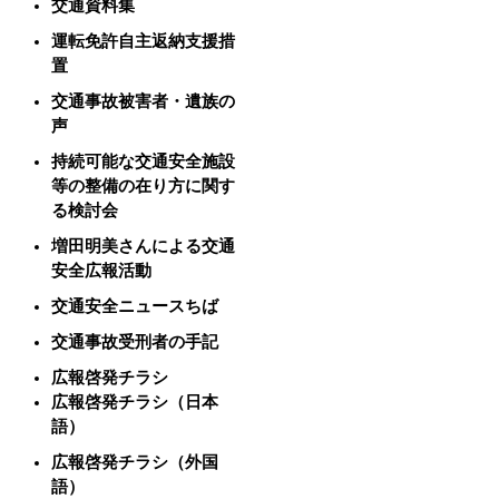
交通資料集
運転免許自主返納支援措
置
交通事故被害者・遺族の
声
持続可能な交通安全施設
等の整備の在り方に関す
る検討会
増田明美さんによる交通
安全広報活動
交通安全ニュースちば
交通事故受刑者の手記
広報啓発チラシ
広報啓発チラシ（日本
語）
広報啓発チラシ（外国
語）