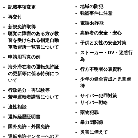
地域の防犯
記載事項変更
強盗事件に注意
再交付
電話de詐欺
新規免許取得
高齢者の安全・安心
聴覚に障害のある方が教
習を受けられる指定自動
子供と女性の安全対策
車教習所一覧表について
ストーカー・DV・迷惑行
申請用写真の例
為
海外滞在者の運転免許証
行方不明者公表資料
の更新等に係る特例につ
少年の健全育成と児童虐
いて
待
行政処分・再試験等
サイバー犯罪対策
若年運転者講習について
サイバー戦略
適性相談
薬物犯罪
運転経歴証明書
暴力団関係
国外免許・外国免許
災害に備えて
運転免許センターへのア