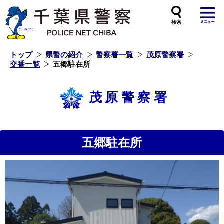
本
文
へ
ス
キ
ッ
プ
し
ま
す
トップ
県警の紹介
警察署一覧
茂原警察署
交番一覧
五郷駐在所
茂原警察署
五郷駐在所