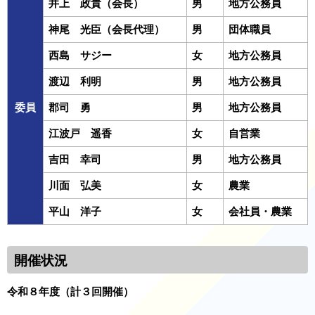
井上 政貴（会長）
男
地方公務員
神尾 光臣（会長代理）
男
団体職員
西島 サジー
女
地方公務員
渡辺 利明
男
地方公務員
委員
郡司 勇
男
地方公務員
江波戸 遥香
女
自営業
吉田 幸司
男
地方公務員
川面 弘美
女
農業
平山 洋子
女
会社員・農業
開催状況
令和８年度（計３回開催）