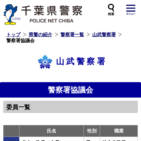
本
文
へ
ス
キ
ッ
プ
し
ま
す
トップ
県警の紹介
警察署一覧
山武警察署
警察署協議会
山武警察署
警察署協議会
委員一覧
氏名
性別
職業