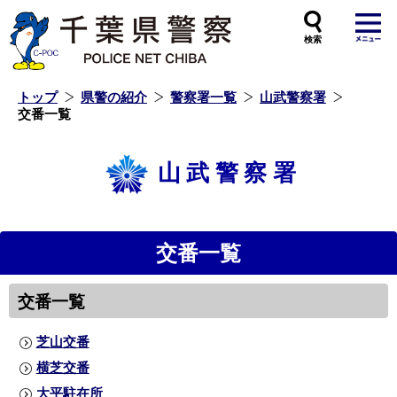
本
文
へ
ス
キ
ッ
プ
し
ま
す
トップ
県警の紹介
警察署一覧
山武警察署
交番一覧
山武警察署
交番一覧
交番一覧
芝山交番
横芝交番
大平駐在所