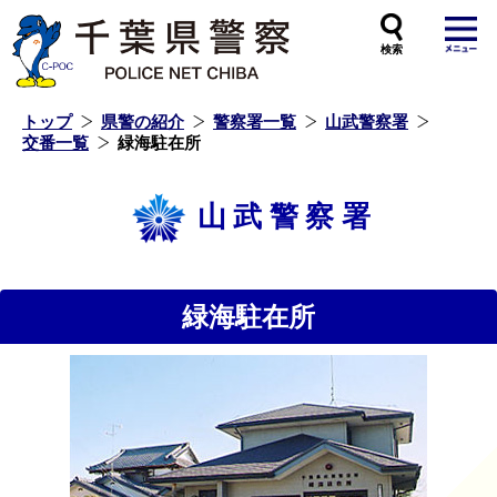
本
文
へ
ス
キ
ッ
プ
し
ま
す
トップ
県警の紹介
警察署一覧
山武警察署
交番一覧
緑海駐在所
山武警察署
緑海駐在所