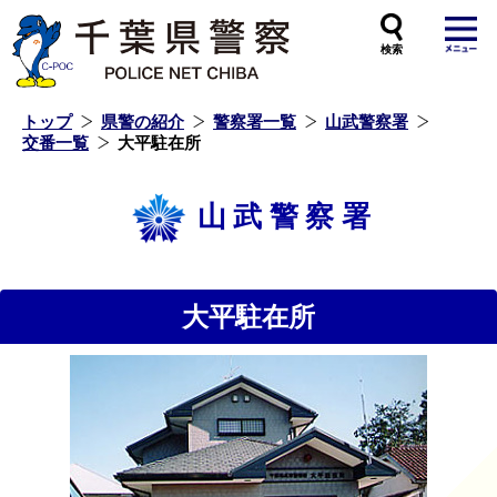
本
文
へ
ス
キ
ッ
プ
し
ま
す
トップ
県警の紹介
警察署一覧
山武警察署
交番一覧
大平駐在所
山武警察署
大平駐在所