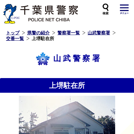
本
文
へ
ス
キ
ッ
プ
し
ま
す
トップ
県警の紹介
警察署一覧
山武警察署
交番一覧
上堺駐在所
山武警察署
上堺駐在所