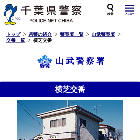
本
文
へ
ス
キ
ッ
プ
し
ま
す
トップ
県警の紹介
警察署一覧
山武警察署
交番一覧
横芝交番
山武警察署
横芝交番