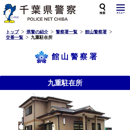
本
文
へ
ス
キ
ッ
プ
し
ま
す
トップ
県警の紹介
警察署一覧
館山警察署
交番一覧
九重駐在所
館山警察署
九重駐在所