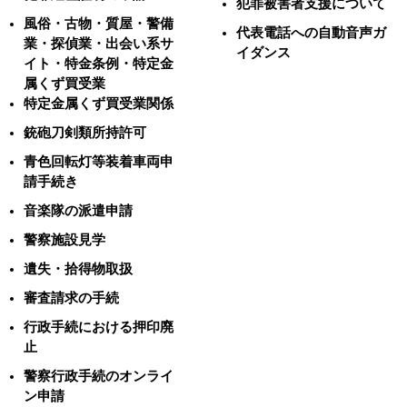
犯罪被害者支援について
風俗・古物・質屋・警備
代表電話への自動音声ガ
業・探偵業・出会い系サ
イダンス
イト・特金条例・特定金
属くず買受業
特定金属くず買受業関係
銃砲刀剣類所持許可
青色回転灯等装着車両申
請手続き
音楽隊の派遣申請
警察施設見学
遺失・拾得物取扱
審査請求の手続
行政手続における押印廃
止
警察行政手続のオンライ
ン申請