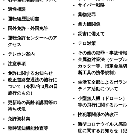
サイバー戦略
適性相談
薬物犯罪
運転経歴証明書
暴力団関係
国外免許・外国免許
災害に備えて
運転免許センターへのア
テロ対策
クセス
その他の犯罪・事故情報
テレホン案内
金属盗対策法（ケーブル
注意事項
カッター等、指定金属切
断工具の携帯規制）
免許に関するお知らせ
改正道路交通法の施行に
生活安全部によるボラン
ついて（令和7年3月24日
ティア活動について
施行のもの）
小型無人機（ドローン）
更新時の高齢者講習等の
等の飛行に関するルール
待ち状況
性犯罪関係の法改正
免許資料集
新型コロナウイルス感染
臨時認知機能検査等
症に関するお知らせ（犯