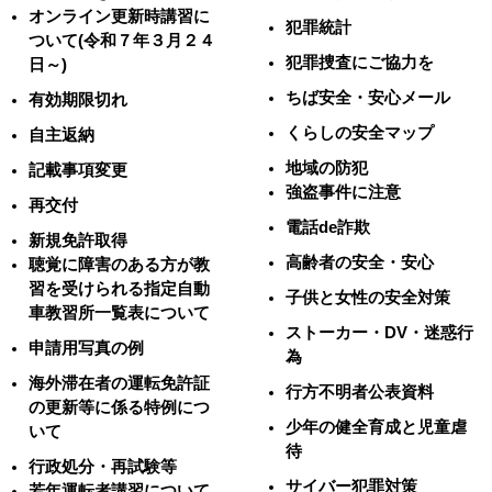
オンライン更新時講習に
犯罪統計
ついて(令和７年３月２４
犯罪捜査にご協力を
日～)
ちば安全・安心メール
有効期限切れ
くらしの安全マップ
自主返納
地域の防犯
記載事項変更
強盗事件に注意
再交付
電話de詐欺
新規免許取得
高齢者の安全・安心
聴覚に障害のある方が教
習を受けられる指定自動
子供と女性の安全対策
車教習所一覧表について
ストーカー・DV・迷惑行
申請用写真の例
為
海外滞在者の運転免許証
行方不明者公表資料
の更新等に係る特例につ
少年の健全育成と児童虐
いて
待
行政処分・再試験等
サイバー犯罪対策
若年運転者講習について