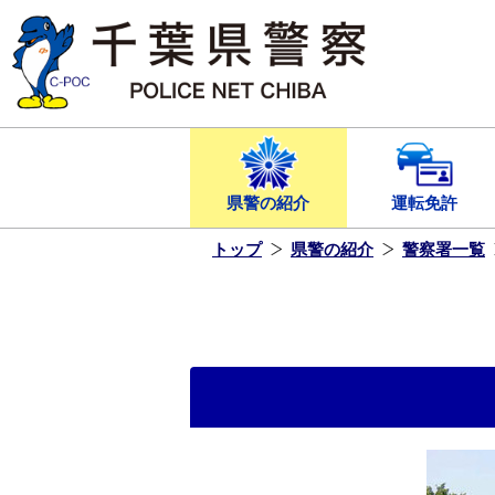
本
文
へ
ス
キ
ッ
プ
し
ま
す
県警の紹介
運転免許
トップ
県警の紹介
警察署一覧