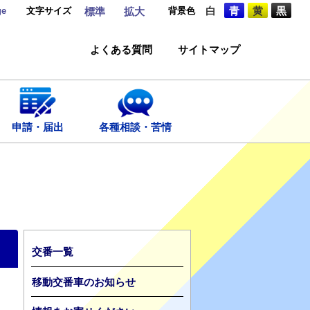
ge
文字サイズ
背景色
白
青
黄
黒
標準
拡大
よくある質問
サイトマップ
申請・届出
各種相談・苦情
交番一覧
移動交番車のお知らせ