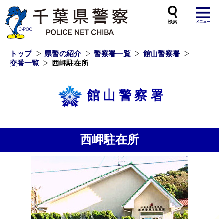
本
文
へ
ス
キ
ッ
プ
し
ま
す
トップ
県警の紹介
警察署一覧
館山警察署
交番一覧
西岬駐在所
館山警察署
西岬駐在所