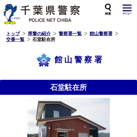
本
文
へ
ス
キ
ッ
プ
し
ま
す
トップ
県警の紹介
警察署一覧
館山警察署
交番一覧
石堂駐在所
館山警察署
石堂駐在所