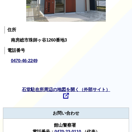
住所
南房総市珠師ヶ谷1260番地3
電話番号
0470-46-2249
石堂駐在所周辺の地図を開く（外部サイト）
お問い合わせ
館山警察署
電話番号：
0470-23-0110
（代表）