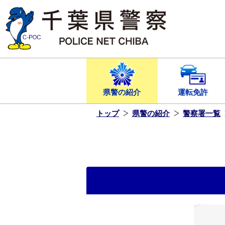
本
文
へ
ス
キ
ッ
プ
し
ま
す
県警の紹介
運転免許
トップ
県警の紹介
警察署一覧