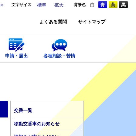
ge
文字サイズ
背景色
白
青
黄
黒
標準
拡大
よくある質問
サイトマップ
申請・届出
各種相談・苦情
交番一覧
移動交番車のお知らせ