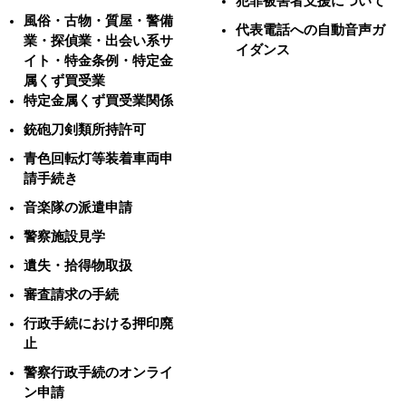
犯罪被害者支援について
風俗・古物・質屋・警備
代表電話への自動音声ガ
業・探偵業・出会い系サ
イダンス
イト・特金条例・特定金
属くず買受業
特定金属くず買受業関係
銃砲刀剣類所持許可
青色回転灯等装着車両申
請手続き
音楽隊の派遣申請
警察施設見学
遺失・拾得物取扱
審査請求の手続
行政手続における押印廃
止
警察行政手続のオンライ
ン申請