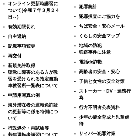
オンライン更新時講習に
犯罪統計
ついて(令和７年３月２４
犯罪捜査にご協力を
日～)
ちば安全・安心メール
有効期限切れ
くらしの安全マップ
自主返納
地域の防犯
記載事項変更
強盗事件に注意
再交付
電話de詐欺
新規免許取得
高齢者の安全・安心
聴覚に障害のある方が教
習を受けられる指定自動
子供と女性の安全対策
車教習所一覧表について
ストーカー・DV・迷惑行
申請用写真の例
為
海外滞在者の運転免許証
行方不明者公表資料
の更新等に係る特例につ
少年の健全育成と児童虐
いて
待
行政処分・再試験等
サイバー犯罪対策
若年運転者講習について