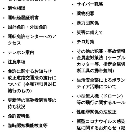
サイバー戦略
適性相談
薬物犯罪
運転経歴証明書
暴力団関係
国外免許・外国免許
災害に備えて
運転免許センターへのア
テロ対策
クセス
その他の犯罪・事故情報
テレホン案内
金属盗対策法（ケーブル
注意事項
カッター等、指定金属切
断工具の携帯規制）
免許に関するお知らせ
改正道路交通法の施行に
生活安全部によるボラン
ついて（令和7年3月24日
ティア活動について
施行のもの）
小型無人機（ドローン）
更新時の高齢者講習等の
等の飛行に関するルール
待ち状況
性犯罪関係の法改正
免許資料集
新型コロナウイルス感染
臨時認知機能検査等
症に関するお知らせ（犯