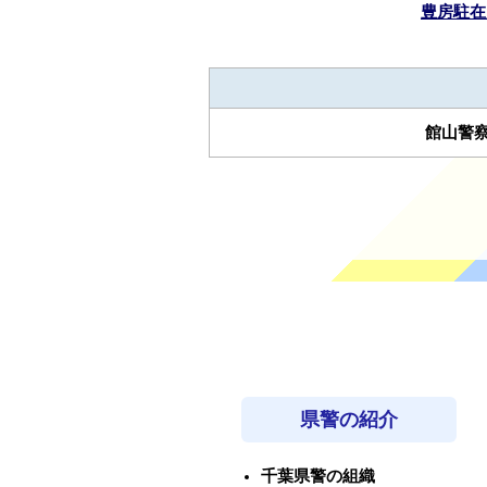
豊房駐在
館山警
県警の紹介
千葉県警の組織