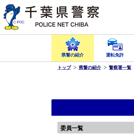
本
文
へ
ス
キ
ッ
プ
し
ま
す
県警の紹介
運転免許
トップ
県警の紹介
警察署一覧
委員一覧