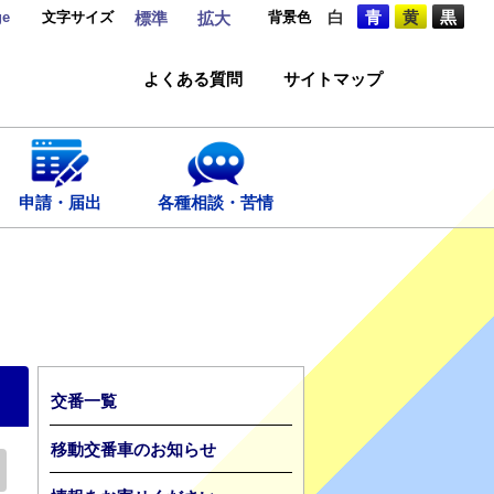
ge
文字サイズ
背景色
白
青
黄
黒
標準
拡大
よくある質問
サイトマップ
申請・届出
各種相談・苦情
交番一覧
移動交番車のお知らせ