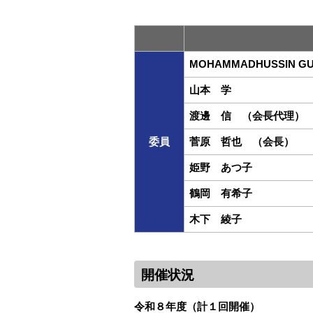
MOHAMMADHUSSIN GU
山本 学
渡邊 信 （会長代理）
委員
菅原 哲也 （会長）
姫野 あつ子
鶴岡 有希子
木下 綾子
開催状況
令和８年度（計１回開催）