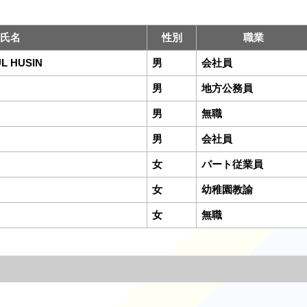
氏名
性別
職業
L HUSIN
男
会社員
男
地方公務員
男
無職
男
会社員
女
パート従業員
女
幼稚園教諭
女
無職