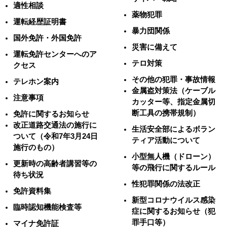
適性相談
薬物犯罪
運転経歴証明書
暴力団関係
国外免許・外国免許
災害に備えて
運転免許センターへのア
テロ対策
クセス
その他の犯罪・事故情報
テレホン案内
金属盗対策法（ケーブル
注意事項
カッター等、指定金属切
断工具の携帯規制）
免許に関するお知らせ
改正道路交通法の施行に
生活安全部によるボラン
ついて（令和7年3月24日
ティア活動について
施行のもの）
小型無人機（ドローン）
更新時の高齢者講習等の
等の飛行に関するルール
待ち状況
性犯罪関係の法改正
免許資料集
新型コロナウイルス感染
臨時認知機能検査等
症に関するお知らせ（犯
罪手口等）
マイナ免許証