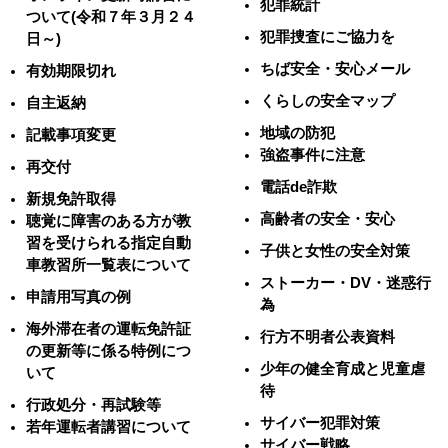
犯罪統計
ついて(令和７年３月２４
犯罪捜査にご協力を
日～)
ちば安全・安心メール
有効期限切れ
くらしの安全マップ
自主返納
地域の防犯
記載事項変更
強盗事件に注意
再交付
電話de詐欺
新規免許取得
高齢者の安全・安心
聴覚に障害のある方が教
習を受けられる指定自動
子供と女性の安全対策
車教習所一覧表について
ストーカー・DV・迷惑行
申請用写真の例
為
海外滞在者の運転免許証
行方不明者公表資料
の更新等に係る特例につ
少年の健全育成と児童虐
いて
待
行政処分・再試験等
サイバー犯罪対策
若年運転者講習について
サイバー戦略