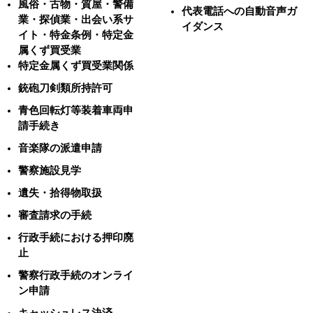
風俗・古物・質屋・警備
代表電話への自動音声ガ
業・探偵業・出会い系サ
イダンス
イト・特金条例・特定金
属くず買受業
特定金属くず買受業関係
銃砲刀剣類所持許可
青色回転灯等装着車両申
請手続き
音楽隊の派遣申請
警察施設見学
遺失・拾得物取扱
審査請求の手続
行政手続における押印廃
止
警察行政手続のオンライ
ン申請
キャッシュレス決済