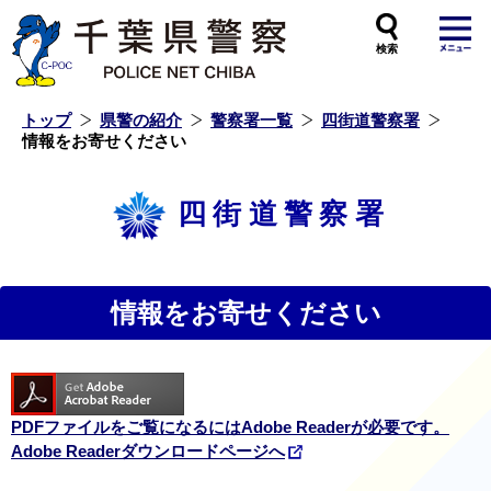
本
文
へ
ス
キ
ッ
プ
し
ま
す
トップ
県警の紹介
警察署一覧
四街道警察署
情報をお寄せください
四街道警察署
情報をお寄せください
PDFファイルをご覧になるにはAdobe Readerが必要です。
Adobe Readerダウンロードページへ