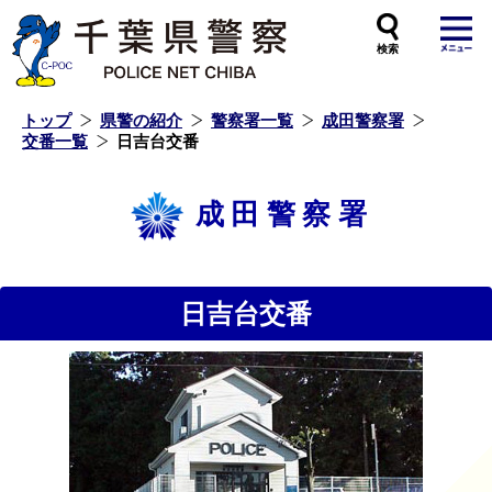
本
文
へ
ス
キ
ッ
プ
し
ま
す
トップ
県警の紹介
警察署一覧
成田警察署
交番一覧
日吉台交番
成田警察署
日吉台交番