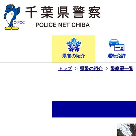
本
文
へ
ス
キ
ッ
プ
し
ま
す
県警の紹介
運転免許
トップ
県警の紹介
警察署一覧