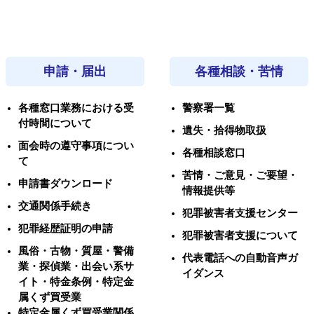
申請・届出
各種相談・苦情
各種窓口業務における受
警察署一覧
付時間について
遺失・拾得物取扱
面会時の遵守事項につい
各種相談窓口
て
苦情・ご意見・ご要望・
申請書ダウンロード
情報提供等
交通関係手続き
犯罪被害者支援センター
犯罪経歴証明の申請
犯罪被害者支援について
風俗・古物・質屋・警備
代表電話への自動音声ガ
業・探偵業・出会い系サ
イダンス
イト・特金条例・特定金
属くず買受業
特定金属くず買受業関係