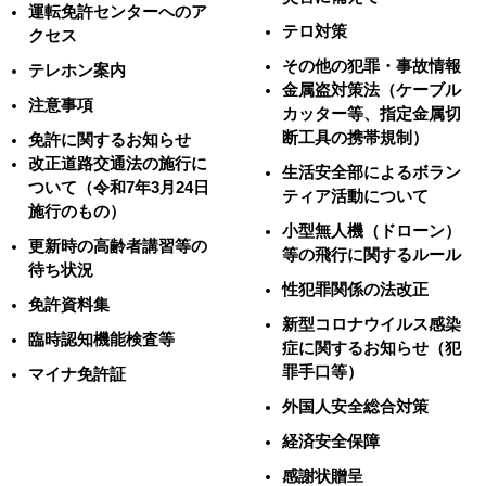
運転免許センターへのア
テロ対策
クセス
その他の犯罪・事故情報
テレホン案内
金属盗対策法（ケーブル
注意事項
カッター等、指定金属切
断工具の携帯規制）
免許に関するお知らせ
改正道路交通法の施行に
生活安全部によるボラン
ついて（令和7年3月24日
ティア活動について
施行のもの）
小型無人機（ドローン）
更新時の高齢者講習等の
等の飛行に関するルール
待ち状況
性犯罪関係の法改正
免許資料集
新型コロナウイルス感染
臨時認知機能検査等
症に関するお知らせ（犯
罪手口等）
マイナ免許証
外国人安全総合対策
経済安全保障
感謝状贈呈