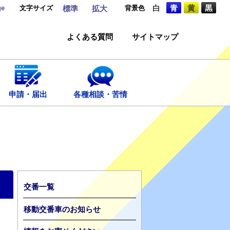
ge
文字サイズ
背景色
白
青
黄
黒
標準
拡大
よくある質問
サイトマップ
申請・届出
各種相談・苦情
交番一覧
移動交番車のお知らせ