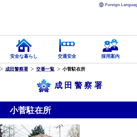
Foreign
Langua
安全な暮らし
交通安全
採用案内
成田警察署
交番一覧
小菅駐在所
成田警察署
小菅駐在所