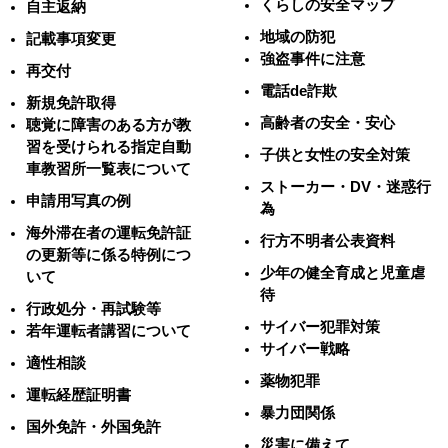
くらしの安全マップ
自主返納
地域の防犯
記載事項変更
強盗事件に注意
再交付
電話de詐欺
新規免許取得
高齢者の安全・安心
聴覚に障害のある方が教
習を受けられる指定自動
子供と女性の安全対策
車教習所一覧表について
ストーカー・DV・迷惑行
申請用写真の例
為
海外滞在者の運転免許証
行方不明者公表資料
の更新等に係る特例につ
少年の健全育成と児童虐
いて
待
行政処分・再試験等
サイバー犯罪対策
若年運転者講習について
サイバー戦略
適性相談
薬物犯罪
運転経歴証明書
暴力団関係
国外免許・外国免許
災害に備えて