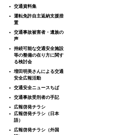
交通資料集
運転免許自主返納支援措
置
交通事故被害者・遺族の
声
持続可能な交通安全施設
等の整備の在り方に関す
る検討会
増田明美さんによる交通
安全広報活動
交通安全ニュースちば
交通事故受刑者の手記
広報啓発チラシ
広報啓発チラシ（日本
語）
広報啓発チラシ（外国