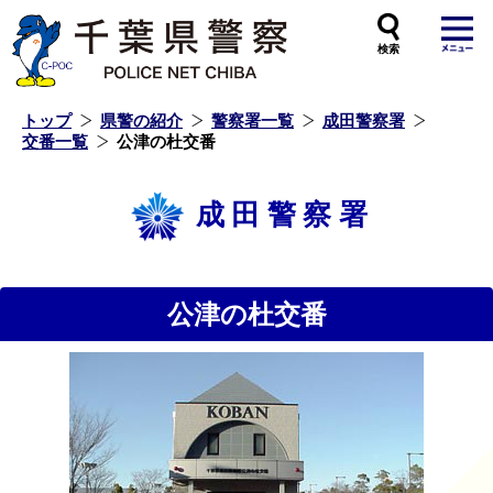
本
文
へ
ス
キ
ッ
プ
し
ま
す
トップ
県警の紹介
警察署一覧
成田警察署
交番一覧
公津の杜交番
成田警察署
公津の杜交番