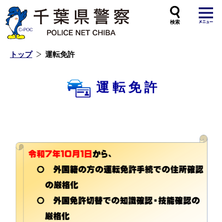
本
文
へ
ス
キ
ッ
プ
し
ま
す
トップ
運転免許
運転免許